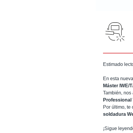
Estimado lecto
En esta nueva
Máster IWE/T
También, nos 
Professional
Por último, t
soldadura W
¡Sigue leyen