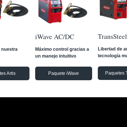
TransSteel
iWave AC/DC
Libertad de a
, nuestra
Máximo control gracias a
tecnología m
un manejo intuitivo
Paquetes 
es Artis
Paquete iWave