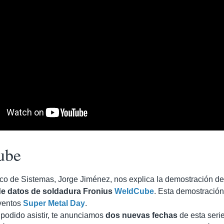
ube
co de Sistemas, Jorge Jiménez, nos explica la demostración d
de datos de soldadura
Fronius
WeldCube
. Esta demostración
ventos
Super Metal Day
.
 podido asistir, te anunciamos
dos nuevas fechas
de esta seri