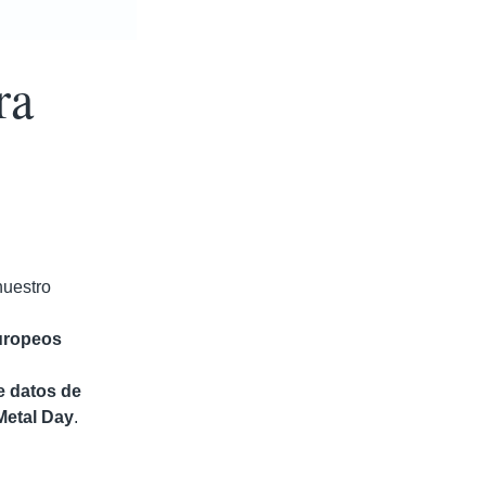
ra
nuestro
uropeos
e datos de
Metal Day
.