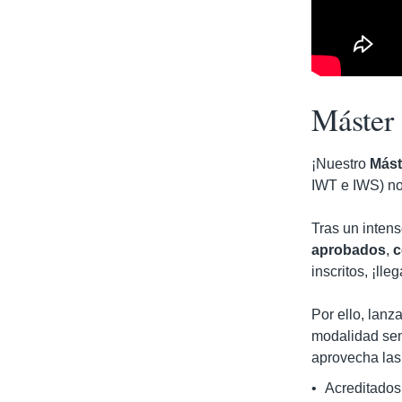
Máster
¡Nuestro
Mást
IWT e IWS) no
Tras un intens
aprobados
,
c
inscritos, ¡lle
Por ello, lan
modalidad sem
aprovecha las
•
Acreditados