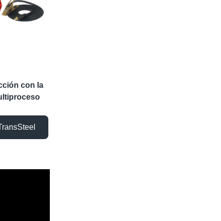
cción con la
ultiproceso
TransSteel