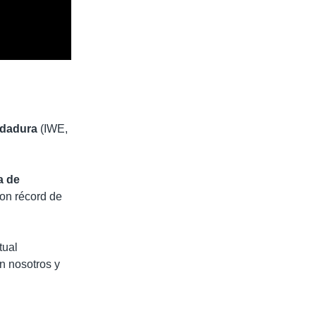
ldadura
(IWE,
a de
on récord de
tual
n nosotros y