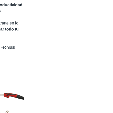
oductividad
o
.
trarte en lo
rar todo tu
Fronius!