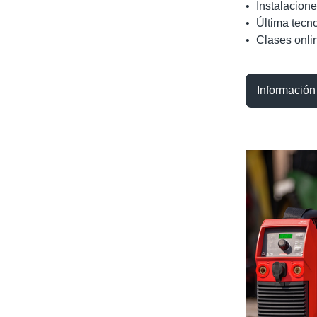
•
Instalacion
•
Última tecn
•
Clases onli
Información 