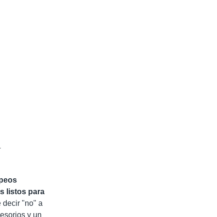
d
opeos
ls
listos para
 decir "no" a
cesorios y un